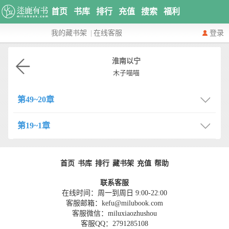
首页
书库
排行
充值
搜索
福利
我的藏书架
|
在线客服
登录
淮南以宁
木子喵喵
第49~20章
第19~1章
首页
书库
排行
藏书架
充值
帮助
联系客服
在线时间：周一到周日 9:00-22:00
客服邮箱：kefu@milubook.com
客服微信：miluxiaozhushou
客服QQ：2791285108