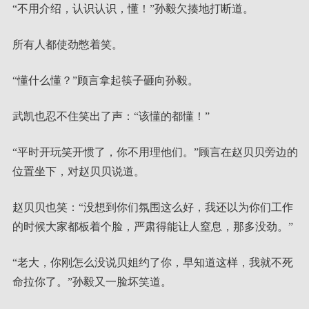
“不用介绍，认识认识，懂！”孙毅欠揍地打断道。
所有人都使劲憋着笑。
“懂什么懂？”顾言拿起筷子砸向孙毅。
武凯也忍不住笑出了声：“该懂的都懂！”
“平时开玩笑开惯了，你不用理他们。”顾言在赵贝贝旁边的
位置坐下，对赵贝贝说道。
赵贝贝也笑：“没想到你们氛围这么好，我还以为你们工作
的时候大家都板着个脸，严肃得能让人窒息，那多没劲。”
“老大，你刚怎么没说贝姐约了你，早知道这样，我就不死
命拉你了。”孙毅又一脸坏笑道。