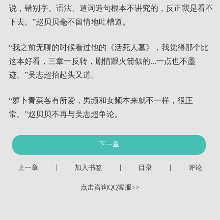
说，错别字、语法、遣词造句根本不讲究的，反正我是看不
下去。”赵贝贝毫不留情地吐槽道。
“我之前无聊的时候看过他的《活死人墓》，我觉得那个比
这本好看，三章一反转，剧情跟火箭似的...一点也不墨
迹。”吴志超抬起头又道。
“萝卜青菜各有所爱，男频和女频本来就不一样，很正
常。”赵贝贝不再与吴志超争论。
下一章
|
|
|
上一章
加入书签
目录
评论
点击咨询QQ客服>>