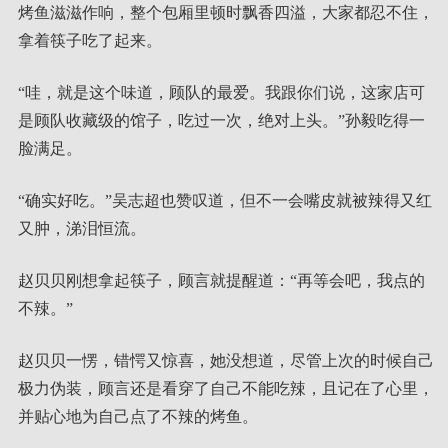
烤鱼滋滋作响，整个包厢里顿时飘香四溢，大家都忍不住，
拿着筷子吃了起来。
“哇，就是这个味道，顾队的最爱。我跟你们说，这家店可
是顾队收藏级的馆子，吃过一次，绝对上头。”孙毅吃得一
脸满足。
“确实好吃。”吴志超也赞叹道，但不一会嘴皮就被辣得又红
又肿，涕泪恒流。
赵贝贝刚想拿起筷子，顾言就提醒道：“再等会吧，我点的
不辣。”
赵贝贝一愣，错愕又惊喜，她没想道，尽管上次的时候自己
极力伪装，顾言还是看穿了自己不能吃辣，且记在了心里，
并贴心地为自己点了不辣的烤鱼。