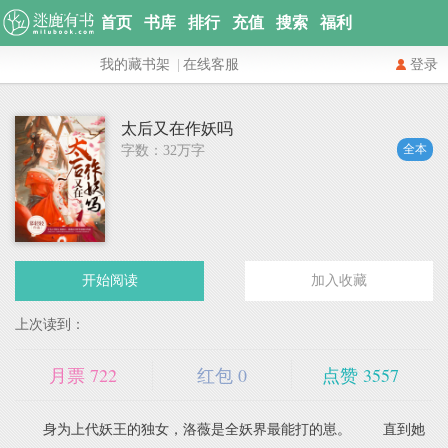
首页
书库
排行
充值
搜索
福利
我的藏书架
|
在线客服
登录
太后又在作妖吗
全本
字数：32万字
开始阅读
加入收藏
上次读到：
月票
722
红包
0
点赞
3557
身为上代妖王的独女，洛薇是全妖界最能打的崽。 直到她