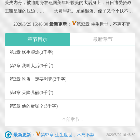
丢失内丹，被迫附身在燕国美年轻貌美的太后身上，日日遭受摄政
王谢星澜的压迫…… 大哥早死、兄弟混蛋、侄子又个个扶不上
墙，谢星澜被朝臣推举成为大权在握的摄政王，只等时机成熟，将
2020/3/29 16:46:30
最新更新：
第93章 生生世世，不离不弃
傀儡皇帝取而代之。 谁知原本跟他水火不相容的掌权太后突然
性情大变，明明看起来蠢萌无害，却披荆斩棘闯进他心底。 洛
章节目录
最新章节
薇：人家真的只是一只弱小可怜又无助的小狐狸，嘤～ 谢星
第1章 妖生艰难
(3千字)
澜：说这话前，能先从我身上起来吗？
第2章 我叫太后
(3千字)
第3章 吃蛋一定要剥壳
(3千字)
第4章 天降儿砸
(3千字)
第5章 他的蛋呢？
(3千字)
全部章节...
最新更新：
第93章 生生世世，不离不弃
2020/3/29 16:46:30