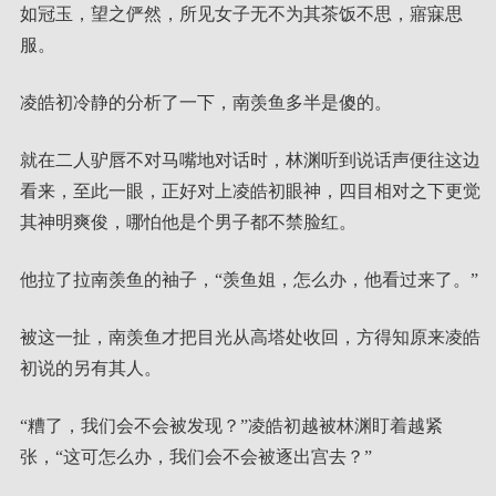
如冠玉，望之俨然，所见女子无不为其茶饭不思，寤寐思
服。
凌皓初冷静的分析了一下，南羡鱼多半是傻的。
就在二人驴唇不对马嘴地对话时，林渊听到说话声便往这边
看来，至此一眼，正好对上凌皓初眼神，四目相对之下更觉
其神明爽俊，哪怕他是个男子都不禁脸红。
他拉了拉南羡鱼的袖子，“羡鱼姐，怎么办，他看过来了。”
被这一扯，南羡鱼才把目光从高塔处收回，方得知原来凌皓
初说的另有其人。
“糟了，我们会不会被发现？”凌皓初越被林渊盯着越紧
张，“这可怎么办，我们会不会被逐出宫去？”