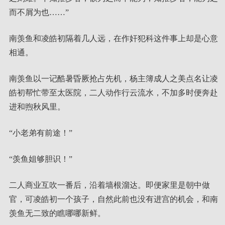
而不屑为也……”
南羡鱼和凌皓初隔着几人远，在作奸犯科这件事上却是心意
相通。
南羡鱼以一记酷暑昏厥抢占先机，杨主簿成人之美点名让凌
皓初帮忙带至太医院，二人动作行云流水，不加多时便奔赴
进和煦秋风里。
“小老弟有前途！”
“羡鱼姐够胆识！”
二人商业互吹一番后，沿着墙根溜达。即便家里是朝中做
官，可凌皓初一个孩子，自然此前也没有进宫的机会，和南
羡鱼无二致的瞧哪哪新鲜。