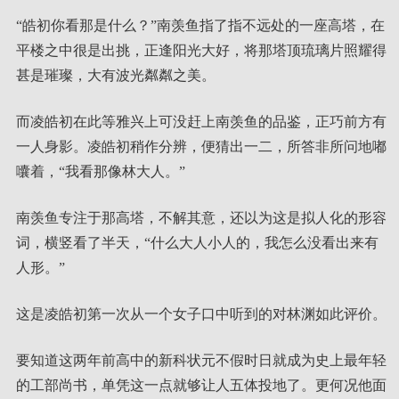
“皓初你看那是什么？”南羡鱼指了指不远处的一座高塔，在
平楼之中很是出挑，正逢阳光大好，将那塔顶琉璃片照耀得
甚是璀璨，大有波光粼粼之美。
而凌皓初在此等雅兴上可没赶上南羡鱼的品鉴，正巧前方有
一人身影。凌皓初稍作分辨，便猜出一二，所答非所问地嘟
囔着，“我看那像林大人。”
南羡鱼专注于那高塔，不解其意，还以为这是拟人化的形容
词，横竖看了半天，“什么大人小人的，我怎么没看出来有
人形。”
这是凌皓初第一次从一个女子口中听到的对林渊如此评价。
要知道这两年前高中的新科状元不假时日就成为史上最年轻
的工部尚书，单凭这一点就够让人五体投地了。更何况他面