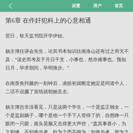
设置
用户
首页
第6章 在作奸犯科上的心意相通
翌日，钦天监书院开学伊始。
杨主簿任讲会先生，论其书本知识比南洛山还有过之而无不
及，“读史而考及于月日干支，小事也，然亦难事也。预知
日月，毕求朔闰，毕明推步。”
在南羡鱼抖腿的一刻钟后，凌皓初就断定她定是同道中人，
二话不说攥了宣纸就朝她丢去。
杨主簿岂非没看见，只是这两个学生，一个是监正独女，一
个是监副嫡子，哪个是他一个手下人管得了的，自然睁一只
眼闭一只眼，摇头晃脑又念得更大声些，“盖其事甚小，为
之则难。不知推步者，欲为之而不能为；知推步者，能为之