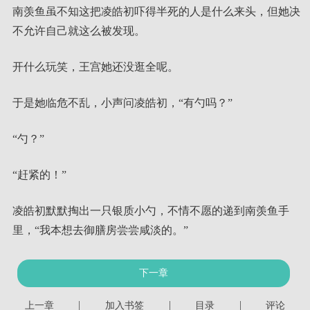
南羡鱼虽不知这把凌皓初吓得半死的人是什么来头，但她决
不允许自己就这么被发现。
开什么玩笑，王宫她还没逛全呢。
于是她临危不乱，小声问凌皓初，“有勺吗？”
“勺？”
“赶紧的！”
凌皓初默默掏出一只银质小勺，不情不愿的递到南羡鱼手
里，“我本想去御膳房尝尝咸淡的。”
下一章
|
|
|
上一章
加入书签
目录
评论